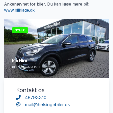
Ankenævnet for biler. Du kan læse mere på:
www.bilklage.dk
NYHED
Kia Niro
PHEV Comfort DCT
Kontakt os
48793310
mail@helsingebiler.dk