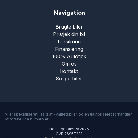
Navigation
Brugte biler
Pristjek din bil
Forsikring
Finansiering
100% Autotjek
Om os
Kontakt
Solgte biler
Vi er specialiseret i salg af kvalitetsbiler, og en uautoriseret forhandler
af forskellige bilmærker.
Helsinge biler © 2026
CVR 26957281